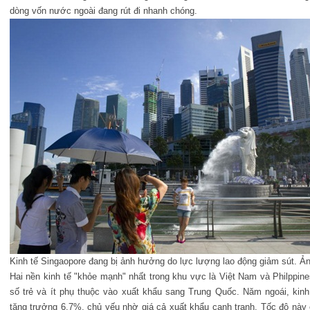
dòng vốn nước ngoài đang rút đi nhanh chóng.
Kinh tế Singaopore đang bị ảnh hưởng do lực lượng lao động giảm sút. Ả
Hai nền kinh tế "khỏe mạnh" nhất trong khu vực là Việt Nam và Philppin
số trẻ và ít phụ thuộc vào xuất khẩu sang Trung Quốc. Năm ngoái, kin
tăng trưởng 6,7%, chủ yếu nhờ giá cả xuất khẩu cạnh tranh. Tốc độ này 