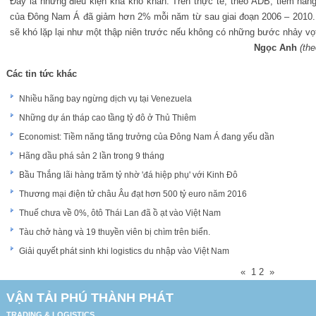
Đây là những điều kiện khá khó khăn. Trên thực tế, t
heo ADB, tiềm năng
của Đông Nam Á đã giảm hơn 2% mỗi năm từ sau giai đoạn 2006 – 2010.
sẽ khó lặp lại như một thập niên trước nếu không có những bước nhảy vọ
Ngọc Anh
(th
Các tin tức khác
Nhiều hãng bay ngừng dịch vụ tại Venezuela
Những dự án tháp cao tầng tỷ đô ở Thủ Thiêm
Economist: Tiềm năng tăng trưởng của Đông Nam Á đang yếu dần
Hãng dầu phá sản 2 lần trong 9 tháng
Bầu Thắng lãi hàng trăm tỷ nhờ 'đá hiệp phụ' với Kinh Đô
Thương mại điện tử châu Âu đạt hơn 500 tỷ euro năm 2016
Thuế chưa về 0%, ôtô Thái Lan đã ồ ạt vào Việt Nam
Tàu chở hàng và 19 thuyền viên bị chìm trên biển.
Giải quyết phát sinh khi logistics du nhập vào Việt Nam
«
1
2
»
VẬN TẢI PHÚ THÀNH PHÁT
TRADING & LOGISTICS