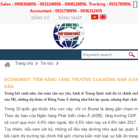
Sales : 0908368856 - 0931108856 - 0908128856. Trucking : 0931785856.
Accountant : 0931798856 - 0936312435
ĐĂNG KÝ
ĐĂNG NHẬP
Trang chủ
Tin tức
ECONOMIST: TIỀM NĂNG TĂNG TRƯỞNG CỦA ĐÔNG NAM Á Đ
DẦN
Trong bối cảnh nhu cầu toàn cầu suy yếu, kinh tế Trung Quốc mất đà và chính sách
của Mỹ, những dự đoán về Đông Nam Á dường như khá lạc quan, nhưng thực chất ch
Trong 10 quốc gia thuộc khu vực này, chỉ có Brunei là đang gần chạm m
Theo dự báo của Ngân hàng Phát triển châu Á (ADB), tăng trưởng GD
sẽ vượt qua mức 4,4% năm ngoái, lên 4,5% năm nay và 4.8% năm 2017.
Tuy nhiên, nếu xem xét kỹ, những số liệu này dường như quá lạc quan. Đ
bối cảnh thị trường tài chính thế giới chứng kiến một loạt sự bất ổn tron