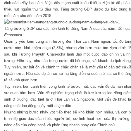
đỉnh cách đây hai năm. Việc đẩy mạnh xuất khẩu thiết bị điện tử đã phần 
thiếu hụt nguồn thu từ dầu mỏ. Tăng trưởng GDP được dự báo trung 
mỗi năm cho đến năm 2018.
Tăng trưởng GDP của các nền kinh tế Đông Nam Á qua các năm. Đồ họa:
Economist
Quản lý yếu kém cũng ảnh hưởng đến Thái Lan. Năm ngoái, tốc độ tăn
nước này khá chậm chạp (2,8%), nhưng vẫn hơn mức ảm đạm dưới 1
sau khi Tướng Prayuth Chan-ocha lãnh đạo một cuộc đảo chính và n
tướng. Đến nay, nhu cầu trong nước đã hồi phục, và khách du lịch đang 
Tuy nhiên, sự bất ổn về chính trị chắc chắn sẽ là một yếu tố cản trở cả đầ
ngoài nước. Nếu các dự án cơ sở hạ tầng diễn ra suôn sẻ, rất có thể tăn
tế sẽ khả quan hơn.
Tuy nhiên, bên cạnh triển vọng kinh tế trước mắt, các vấn đề dài hạn nh
sự quan tâm hơn. Vấn đề nghiêm trọng nhất là lực lượng lao động giảm
sinh đi xuống, đặc biệt là ở Thái Lan và Singapore. Một vấn đề khác l
năng suất lao động ngày một chậm dần.
Nhưng những bước nhảy vọt tiếp theo sẽ khó khăn hơn nhiều, và còn p
trình độ giáo dục của nhiều người trẻ, sự linh hoạt hơn của thị trường
nâng cấp của công nghệ và phản ứng
nhanh nhạy của Chính phủ.