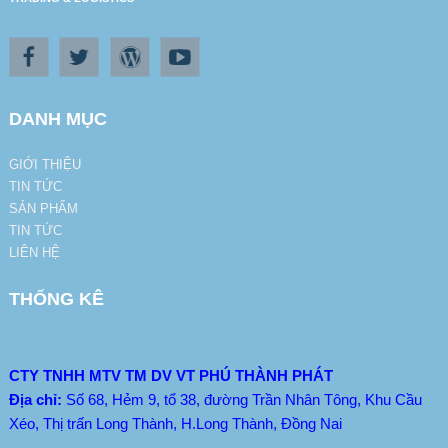
DANH MỤC
GIỚI THIỆU
TIN TỨC
SẢN PHẨM
TIN TỨC
LIÊN HỆ
THỐNG KÊ
CTY TNHH MTV TM DV VT PHÚ THÀNH PHÁT
Địa chỉ:
Số 68, Hẻm 9, tổ 38, đường Trần Nhân Tông, Khu Cầu
Xéo, Thị trấn Long Thành, H.Long Thành, Đồng Nai