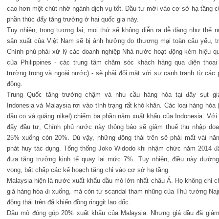
cao hơn một chút nhờ ngành dịch vụ tốt. Đầu tư mới vào cơ sở hạ tầng 
phần thúc đẩy tăng trưởng ở hai quốc gia này.
Tuy nhiên, trong tương lai, mọi thứ sẽ không diễn ra dễ dàng như thế 
sản xuất của Việt Nam sẽ bị ảnh hưởng do thương mại toàn cấu yếu, tr
Chính phủ phải xử lý các doanh nghiệp Nhà nước hoạt động kém hiệu q
của Philippines - các trung tâm chăm sóc khách hàng qua điện thoại 
trường trong và ngoài nước) - sẽ phải đối mặt với sự cạnh tranh từ cá
động.
Trung Quốc tăng trưởng chậm và nhu cầu hàng hóa tại đây sụt gi
Indonesia và Malaysia rơi vào tình trạng rất khó khăn. Các loại hàng hóa 
dầu cọ và quặng nikel) chiếm ba phần năm xuất khẩu của Indonesia. Với
đẩy đầu tư, Chính phủ nước này thông báo sẽ giảm thuế thu nhập doa
25% xuống còn 20%. Dù vậy, những động thái trên sẽ phải mất vài nă
phát huy tác dụng. Tổng thống Joko Widodo khi nhậm chức năm 2014 đ
đưa tăng trưởng kinh tế quay lại mức 7%. Tuy nhiên, điều này dườn
vọng, bất chấp các kế hoạch tăng chi vào cơ sở hạ tầng.
Malaysia hiện là nước xuất khẩu dầu mỏ lớn nhất châu Á. Họ không chỉ c
giá hàng hóa đi xuống, mà còn từ scandal tham nhũng của Thủ tướng Naj
động thái trên đã khiến đồng ringgit lao dốc.
Dầu mỏ đóng góp 20% xuất khẩu của Malaysia. Nhưng giá dầu đã giả